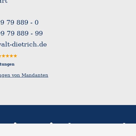
art
99 79 889 - 0
99 79 889 - 99
lt-dietrich.de
tungen
ngen von Mandanten
Dietrich Hech