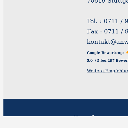
70619 Stuttg
Tel. : 0711 / 
Fax : 0711 / 
kontakt@anwa
Google Bewertung:
5.0
/
5
bei
197
Bewer
Weitere Empfehlu
Büring 